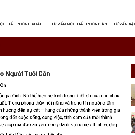
NỘI THẤT PHÒNG KHÁCH
TƯ VẤN NỘI THẤT PHÒNG ĂN
TƯ VẤN SẬ
o Người Tuổi Dần
Dần
mỗi gia đình. Nó thể hiện sự kính trọng, biết ơn của con cháu
huất. Trong phong thủy nói riêng và trong tín ngưỡng tâm
 ảnh hưởng đến sự cát – hung của những thành viên trong gia
ưởng đến cuộc sống, công việc, tình cảm của mỗi thành
 sẽ giúp gia đạo an yên, công danh sự nghiệp thịnh vượng…
ời Tuổi Dần sẽ làm rõ điều đó