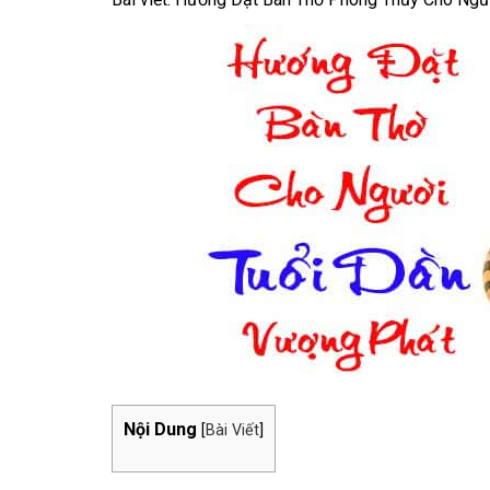
Nội Dung
[
Bài Viết
]