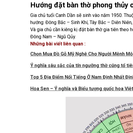
Hướng đặt bàn thờ phong thủy c
Gia chủ tuổi Canh Dần sẽ sinh vào năm 1950. Thuộ
hướng: Đông Bắc – Sinh Khí, Tây Bắc – Diên Niên,
Và gia chủ cần kiêng kị đặt bàn thờ gia tiên the
Đông Nam – Ngũ Qủy.
Những bài viết liên quan :
Chọn Mua Đồ Gỗ Mỹ Nghệ Cho Người Mệnh Mộ
Ý nghĩa sâu sắc của tín ngưỡng thờ cúng tổ ti
Top 5 Địa Điểm Nổi Tiếng Ở Nam Định Nhất Địn
Hoa Sen – Ý nghĩa và Biểu tượng quốc hoa Việ