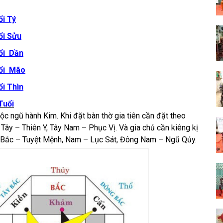
i Tý
ổi Sửu
ổi Dần
uổi Mão
i Thìn
Tuổi
c ngũ hành Kim. Khi đặt bàn thờ gia tiên cần đặt theo
Tây – Thiên Y, Tây Nam – Phục Vị. Và gia chủ cần kiêng kị
, Bắc – Tuyệt Mệnh, Nam – Lục Sát, Đông Nam – Ngũ Qủy.