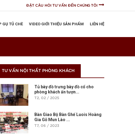
ĐẶT CÂU HỎI TƯ VẤN ĐẾN CHÚNG TÔI
P GỤ TỦ CHÈ
VIDEO GIỚI THIỆU SẢN PHẨM
LIÊN HỆ
TƯ VẤN NỘI THẤT PHÒNG KHÁCH
Tủ bày đồ trưng bày đồ cổ cho
phòng khách ấn tượn...
T2, 02 / 2025
Bàn Giao Bộ Bàn Ghế Luois Hoàng
Gia Gỗ Mun Lào ...
T7, 06 / 2023