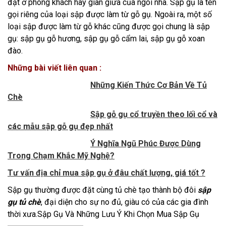
đặt ở phòng khách hay gian giữa của ngôi nhà. Sập gụ là tên
gọi riêng của loại sập được làm từ gỗ gụ. Ngoài ra, một số
loại sập được làm từ gỗ khác cũng được gọi chung là sập
gụ: sập gụ gỗ hương, sập gụ gỗ cẩm lai, sập gụ gỗ xoan
đào.
Những bài viết liên quan :
Những Kiến Thức Cơ Bản Về Tủ
Chè
Sập gỗ gụ cổ truyền theo lối cổ và
các mẫu sập gỗ gụ đẹp nhất
Ý Nghĩa Ngũ Phúc Được Dùng
Trong Chạm Khắc Mỹ Nghệ?
Tư vấn địa chỉ mua sập gụ ở đâu chất lượng, giá tốt ?
Sập gụ thường được đặt cùng tủ chè tạo thành bộ đôi
sập
gụ tủ chè
, đại diện cho sự no đủ, giàu có của các gia đình
thời xưa.Sập Gụ Và Những Lưu Ý Khi Chọn Mua Sập Gụ