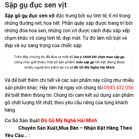
Sập gụ đục sen vịt
Sập gỗ gụ đục sen vịt
đặc trưng bởi sự tinh tế, tỉ mỉ trong
những đường nét, họa tiết. Phần quây sập được trang trí bởi
những đóa hoa sen, những con vịt được cách điệu sắp xếp
chạm khắc vô cùng tinh tế, đẹp mắt. Từ đó làm nổi bật vẻ
đẹp và sự sang trọng của chiếc sập.
Trên đây chúng tôi đã đưa ra một số
lưu ý chính khi chọn mua sập gụ
;
cũng như giới thiệu một số sản phẩm
mẫu sập gụ
nổi bật. Đang được
nhiều người tìm kiếm tại cơ sở
Đồ Gỗ Mỹ Nghệ Hải Minh
Và để biết thêm chi tiết về các sản phẩm này cũng như nhiều
sản phẩm khác. Hãy liên hệ ngay với chúng tôi.
0945.432.056
để biết thêm thông tin. Chúng tôi cam kết sử dụng sản phẩm
gỗ chất lượng tốt nhất; theo yêu cầu riêng của từng khách
hàng.
Cơ Sở Sản Xuất
Đồ Gỗ Mỹ Nghệ Hải Minh
Chuyên Sản Xuất,Mua Bán – Nhận Đặt Hàng Theo
Yêu Cầu… :