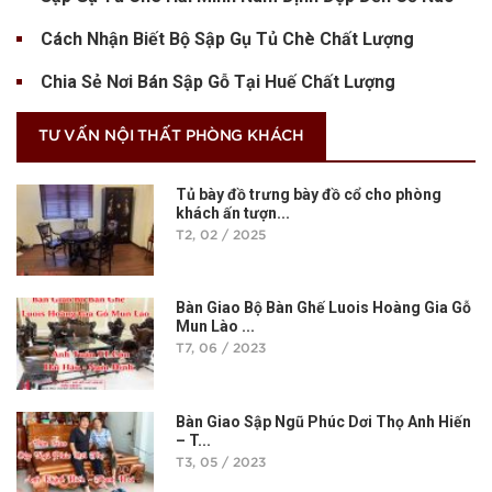
Cách Nhận Biết Bộ Sập Gụ Tủ Chè Chất Lượng
Chia Sẻ Nơi Bán Sập Gỗ Tại Huế Chất Lượng
TƯ VẤN NỘI THẤT PHÒNG KHÁCH
Tủ bày đồ trưng bày đồ cổ cho phòng
khách ấn tượn...
T2, 02 / 2025
Bàn Giao Bộ Bàn Ghế Luois Hoàng Gia Gỗ
Mun Lào ...
T7, 06 / 2023
Bàn Giao Sập Ngũ Phúc Dơi Thọ Anh Hiến
– T...
T3, 05 / 2023