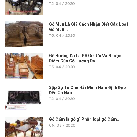
T2, 04 / 2020
Gỗ Mun Là Gì? Cách Nhận Biết Các Loại
Gỗ Mun...
T6, 04 / 2020
Gỗ Hương Đá Là Gỗ Gì? Ưu Và Nhược
Điểm Của Gỗ Hương Đá...
T5, 04 / 2020
Sập Gụ Tủ Chè Hải Minh Nam Định Đẹp
Đến Cỡ Nào...
T2, 04 / 2020
Gỗ Cẩm là gỗ gì Phân loại gỗ Cẩm...
CN, 03 / 2020