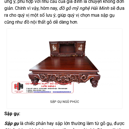
ưng ý; phù hợp với nhu cầu của gia đình là chuyện không đơn
giản. Chính vì vậy, hôm nay,
đồ gỗ mỹ nghệ Hải Minh
sẽ đưa
ra cho quý vị một số lưu ý; giúp quý vị chọn mua sập gụ
cũng như đồ nội thất gỗ dễ dàng hơn.
SẬP GỤ NGŨ PHÚC
Sập gụ:
Sập gụ
là chiếc phản hay sập lớn thường làm từ gỗ gụ, được