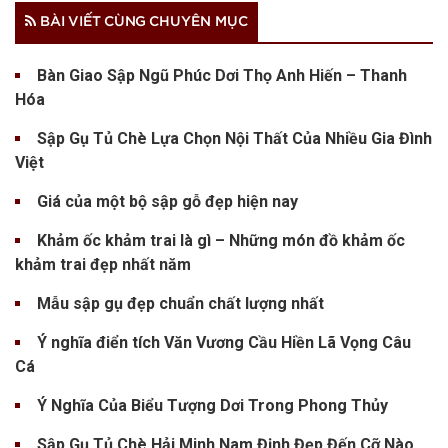
BÀI VIẾT CÙNG CHUYÊN MỤC
Bàn Giao Sập Ngũ Phúc Dơi Thọ Anh Hiến – Thanh
Hóa
Sập Gụ Tủ Chè Lựa Chọn Nội Thất Của Nhiều Gia Đình
Việt
Giá của một bộ sập gỗ đẹp hiện nay
Khảm ốc khảm trai là gì – Những món đồ khảm ốc
khảm trai đẹp nhất năm
Mẫu sập gụ đẹp chuẩn chất lượng nhất
Ý nghĩa điển tích Văn Vương Cầu Hiền Lã Vọng Câu
Cá
Ý Nghĩa Của Biểu Tượng Dơi Trong Phong Thủy
Sập Gụ Tủ Chè Hải Minh Nam Định Đẹp Đến Cỡ Nào