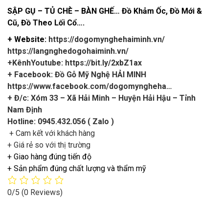
SẬP GỤ – TỦ CHÈ – BÀN GHẾ… Đồ Khảm Ốc, Đồ Mới &
Cũ, Đồ Theo Lối Cổ….
+ Website:
https://dogomynghehaiminh.vn/
https://langnghedogohaiminh.vn/
+KênhYoutube:
https://bit.ly/2xbZ1ax
+ Facebook: Đồ Gỗ Mỹ Nghệ HẢI MINH
https://www.facebook.com/dogomyngheha…
+ Đ/c: Xóm 33 – Xã Hải Minh – Huyện Hải Hậu – Tỉnh
Nam Định
Hotline: 0945.432.056 ( Zalo )
+ Cam kết với khách hàng
+ Giá rẻ so với thị trường
+ Giao hàng đúng tiến độ
+ Sản phẩm đúng chất lượng và thẩm mỹ
0/5
(0 Reviews)