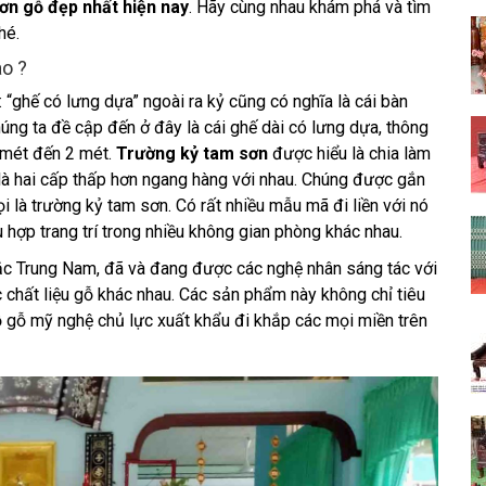
ơn gỗ đẹp nhất hiện nay
. Hãy cùng nhau khám phá và tìm
hé.
o ?
à: “ghế có lưng dựa” ngoài ra kỷ cũng có nghĩa là cái bàn
úng ta đề cập đến ở đây là cái ghế dài có lưng dựa, thông
8 mét đến 2 mét.
Trường kỷ tam sơn
được hiểu là chia làm
 là hai cấp thấp hơn ngang hàng với nhau. Chúng được gắn
ọi là trường kỷ tam sơn. Có rất nhiều mẫu mã đi liền với nó
hợp trang trí trong nhiều không gian phòng khác nhau.
c Trung Nam, đã và đang được các nghệ nhân sáng tác với
 chất liệu gỗ khác nhau. Các sản phẩm này không chỉ tiêu
 gỗ mỹ nghệ chủ lực xuất khẩu đi khắp các mọi miền trên