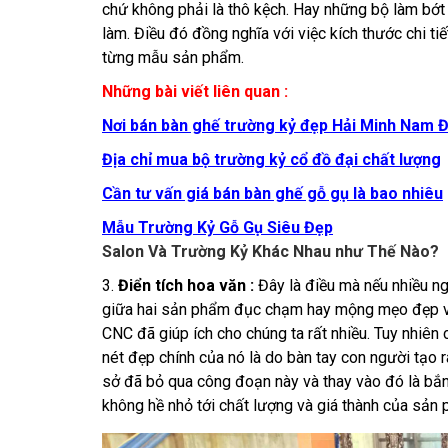
chứ không phải là thô kệch. Hay những bộ làm bớ
làm. Điều đó đồng nghĩa với việc kích thước chi tiế
từng mẫu sản phẩm.
Những bài viết liên quan :
Nơi bán bàn ghế trường kỷ đẹp Hải Minh Nam Đ
Địa chỉ mua bộ trường kỷ cổ đồ đại chất lượng
Cần tư vấn giá bán bàn ghế gỗ gụ là bao nhiêu
Mẫu Trường Kỷ Gỗ Gụ Siêu Đẹp
Salon Và Trường Kỷ Khác Nhau như Thế Nào?
3.
Điển tích hoa văn :
Đây là điều mà nếu nhiều ngư
giữa hai sản phẩm đục chạm hay mộng mẹo đẹp và
CNC đã giúp ích cho chúng ta rất nhiều. Tuy nhiê
nét đẹp chính của nó là do bàn tay con người tạo
sở đã bỏ qua công đoạn này và thay vào đó là bắn
không hề nhỏ tới chất lượng và giá thành của sản