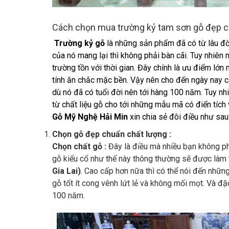
Cách chọn mua trường kỷ tam sơn gỗ đẹp c
Trường kỷ gỗ
là những sản phẩm đã có từ lâu đời
của nó mang lại thì không phải bàn cãi. Tuy nhiê
trường tồn với thời gian. Đây chính là ưu điểm lớ
tính ăn chắc mặc bền. Vậy nên cho đến ngày nay c
dù nó đã có tuổi đời nên tới hàng 100 năm. Tuy nh
từ chất liệu gỗ cho tới những mẫu mã có điển tíc
Gỗ Mỹ Nghệ Hải Min
xin chia sẻ đôi điều như sau
Chọn gỗ đẹp chuẩn chất lượng :
Chọn chất gỗ :
Đây là điều mà nhiều bạn không ph
gỗ kiểu cổ như thế này thông thường sẽ được làm 
Gia Lai)
. Cao cấp hơn nữa thì có thể nói đến nhữ
gỗ tốt ít cong vênh lứt lẻ và không mối mọt. Và đặ
100 năm.