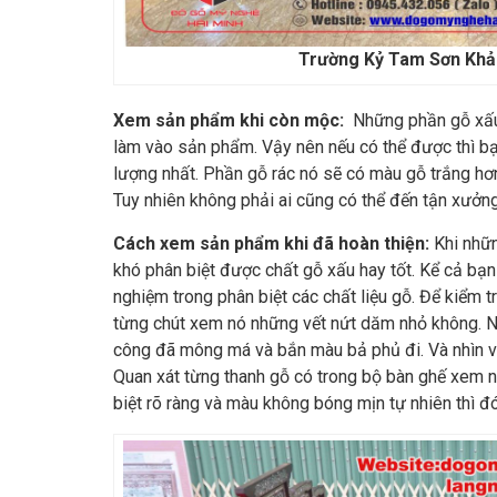
Trường Kỷ Tam Sơn Khả
Xem sản phẩm khi còn mộc:
Những phần gỗ xấ
làm vào sản phẩm. Vậy nên nếu có thể được thì b
lượng nhất. Phần gỗ rác nó sẽ có màu gỗ trắng hơn
Tuy nhiên không phải ai cũng có thể đến tận xưởn
Cách xem sản phẩm khi đã hoàn thiện:
Khi nhữn
khó phân biệt được chất gỗ xấu hay tốt. Kể cả bạn
nghiệm trong phân biệt các chất liệu gỗ. Để kiểm t
từng chút xem nó những vết nứt dăm nhỏ không. Nế
công đã mông má và bắn màu bả phủ đi. Và nhìn 
Quan xát từng thanh gỗ có trong bộ bàn ghế xem 
biệt rõ ràng và màu không bóng mịn tự nhiên thì đ