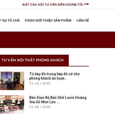
ĐẶT CÂU HỎI TƯ VẤN ĐẾN CHÚNG TÔI
P GỤ TỦ CHÈ
VIDEO GIỚI THIỆU SẢN PHẨM
LIÊN HỆ
TƯ VẤN NỘI THẤT PHÒNG KHÁCH
Tủ bày đồ trưng bày đồ cổ cho
phòng khách ấn tượn...
T2, 02 / 2025
Bàn Giao Bộ Bàn Ghế Luois Hoàng
Gia Gỗ Mun Lào ...
T7, 06 / 2023