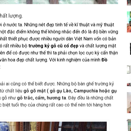
hất lượng.
 ở nước ta. Những nét đẹp tinh tế về kĩ thuật và mỹ thuật
n một đặc điểm không thể không nhắc đến đó là độ bền vững
n nhất thiết phục được nhiều người dân Việt Nam vốn có bản
ó rất nhiều bộ
trường kỷ gỗ cũ cổ đẹp
và chất lượng mặt
iên để có được như thế thì ta phải chọn lọc cực kỳ cẩn thận
h văn hoa đẹp chất lượng. Với kinh nghiệm của mình
Đồ
:
ải ai cũng có thể biết được. Những bộ bàn ghế trường kỷ
từ chất liệu
gỗ gõ mật ( gỗ gụ Lào, Campuchia hoặc gụ
ng gỗ như
gỗ trắc, cẩm, hương ta
. Đây đều là những chất
c biệt tuổi thọ của chúng rất cao có thể nên tới hàng hơn