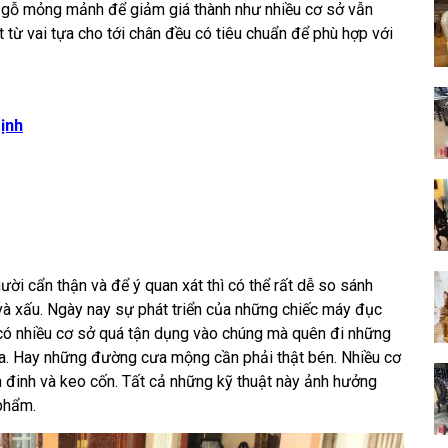
t gỗ mỏng mảnh để giảm giá thành như nhiều cơ sở vẫn
t từ vai tựa cho tới chân đều có tiêu chuẩn để phù hợp với
ịnh
ời cẩn thận và để ý quan xát thì có thể rất dễ so sánh
 xấu. Ngày nay sự phát triển của những chiếc máy đục
n có nhiều cơ sở quá tận dụng vào chúng mà quên đi những
 ra. Hay những đường cưa mộng cần phải thật bén. Nhiều cơ
 đinh và keo cốn. Tất cả những kỹ thuật này ảnh hưởng
 phẩm.