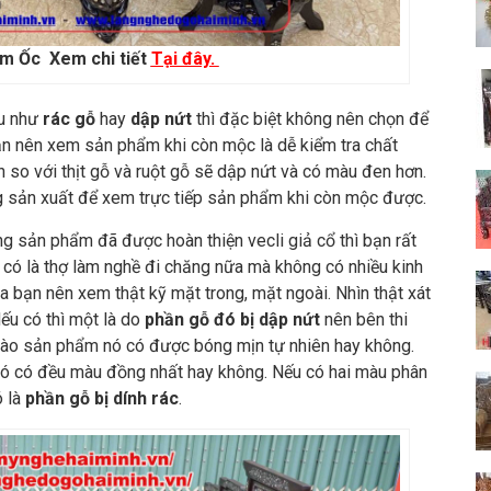
m Ốc Xem chi tiết
Tại đây.
u như
rác gỗ
hay
dập nứt
thì đặc biệt không nên chọn để
ạn nên xem sản phẩm khi còn mộc là dễ kiểm tra chất
 so với thịt gỗ và ruột gỗ sẽ dập nứt và có màu đen hơn.
g sản xuất để xem trực tiếp sản phẩm khi còn mộc được.
g sản phẩm đã được hoàn thiện vecli giả cổ thì bạn rất
 có là thợ làm nghề đi chăng nữa mà không có nhiều kinh
ra bạn nên xem thật kỹ mặt trong, mặt ngoài. Nhìn thật xát
u có thì một là do
phần gỗ đó bị dập nứt
nên bên thi
vào sản phẩm nó có được bóng mịn tự nhiên hay không.
nó có đều màu đồng nhất hay không. Nếu có hai màu phân
ó là
phần gỗ bị dính rác
.