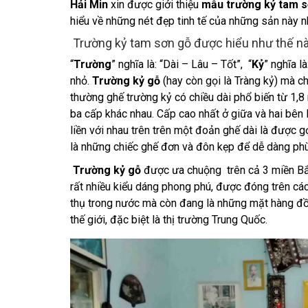
Hải Min
xin được giới thiệu
mẫu trường kỷ tam s
hiểu về những nét đẹp tinh tế của những sản này n
Trường kỷ tam sơn gỗ được hiểu như thế nà
“
Trường
” nghĩa là: “Dài – Lâu – Tốt”, “
Kỷ
” nghĩa l
nhỏ.
Trường kỷ gỗ
(hay còn gọi là Tràng kỷ) mà ch
thường ghế trường kỷ có chiều dài phổ biến từ 1,
ba cấp khác nhau. Cấp cao nhất ở giữa và hai bên
liền với nhau trên trên một đoản ghế dài là được g
là những chiếc ghế đơn và đôn kẹp để dễ dàng phù 
Trường kỷ gỗ
được ưa chuộng trên cả 3 miền Bắ
rất nhiều kiểu dáng phong phú, được đóng trên các
thụ trong nước mà còn đang là những mặt hàng đồ
thế giới, đặc biệt là thị trường Trung Quốc.