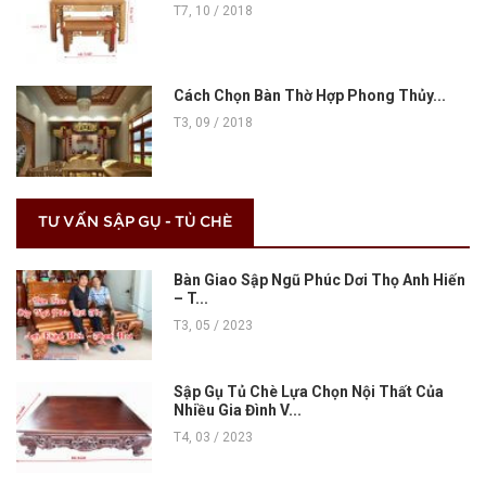
T7, 10 / 2018
Cách Chọn Bàn Thờ Hợp Phong Thủy...
T3, 09 / 2018
TƯ VẤN SẬP GỤ - TỦ CHÈ
Bàn Giao Sập Ngũ Phúc Dơi Thọ Anh Hiến
– T...
T3, 05 / 2023
Sập Gụ Tủ Chè Lựa Chọn Nội Thất Của
Nhiều Gia Đình V...
T4, 03 / 2023