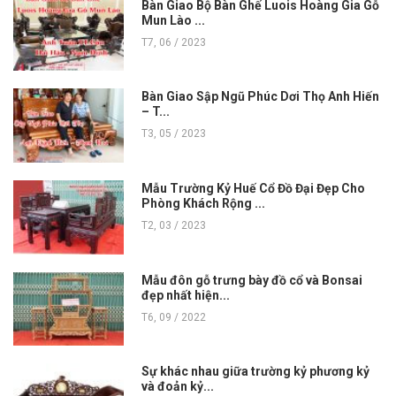
Bàn Giao Bộ Bàn Ghế Luois Hoàng Gia Gỗ
Mun Lào ...
T7, 06 / 2023
Bàn Giao Sập Ngũ Phúc Dơi Thọ Anh Hiến
– T...
T3, 05 / 2023
Mẫu Trường Kỷ Huế Cổ Đồ Đại Đẹp Cho
Phòng Khách Rộng ...
T2, 03 / 2023
Mẫu đôn gỗ trưng bày đồ cổ và Bonsai
đẹp nhất hiện...
T6, 09 / 2022
Sự khác nhau giữa trường kỷ phương kỷ
và đoản kỷ...