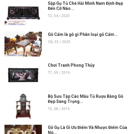
Sập Gụ Tủ Chè Hải Minh Nam Định Đẹp
Đến Cỡ Nào...
T2, 04 / 2020
Gỗ Cẩm là gỗ gì Phân loại gỗ Cẩm...
CN, 03 / 2020
Chơi Tranh Phong Thủy
T7, 09 / 2019
Bộ Sưu Tập Các Mẫu Tủ Rượu Bằng Gỗ
Đẹp Sang Trọng...
T6, 08 / 2019
Gỗ Gụ Là Gì Ưu Điểm Và Nhược Điểm Của
Nó...