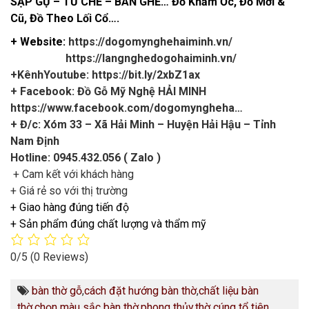
SẬP GỤ – TỦ CHÈ – BÀN GHẾ… Đồ Khảm Ốc, Đồ Mới &
Cũ, Đồ Theo Lối Cổ….
+ Website:
https://dogomynghehaiminh.vn/
https://langnghedogohaiminh.vn/
+KênhYoutube:
https://bit.ly/2xbZ1ax
+ Facebook: Đồ Gỗ Mỹ Nghệ HẢI MINH
https://www.facebook.com/dogomyngheha…
+ Đ/c: Xóm 33 – Xã Hải Minh – Huyện Hải Hậu – Tỉnh
Nam Định
Hotline: 0945.432.056 ( Zalo )
+ Cam kết với khách hàng
+ Giá rẻ so với thị trường
+ Giao hàng đúng tiến độ
+ Sản phẩm đúng chất lượng và thẩm mỹ
0/5
(0 Reviews)
bàn thờ gỗ
,
cách đặt hướng bàn thờ
,
chất liệu bàn
thờ
,
chọn màu sắc bàn thờ
,
phong thủy
,
thờ cúng tổ tiên
,