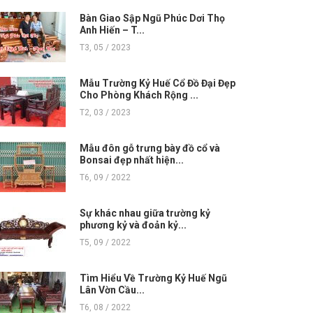
Bàn Giao Sập Ngũ Phúc Dơi Thọ
Anh Hiến – T...
T3, 05 / 2023
Mẫu Trường Kỷ Huế Cổ Đồ Đại Đẹp
Cho Phòng Khách Rộng ...
T2, 03 / 2023
Mẫu đôn gỗ trưng bày đồ cổ và
Bonsai đẹp nhất hiện...
T6, 09 / 2022
Sự khác nhau giữa trường kỷ
phương kỷ và đoản kỷ...
T5, 09 / 2022
Tìm Hiểu Về Trường Kỷ Huế Ngũ
Lân Vờn Cầu...
T6, 08 / 2022