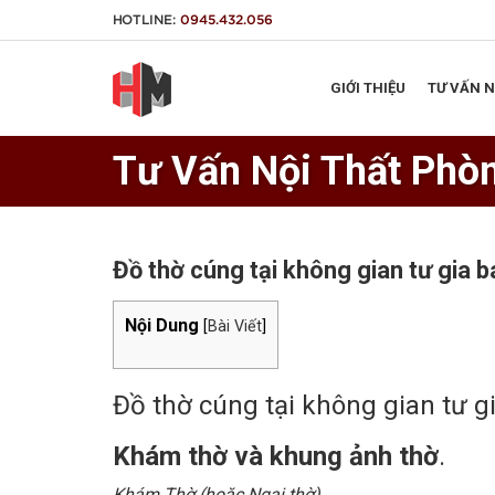
HOTLINE:
0945.432.056
GIỚI THIỆU
TƯ VẤN 
Tư Vấn Nội Thất Phò
Đồ thờ cúng tại không gian tư gia b
Nội Dung
[
Bài Viết
]
Đồ thờ cúng tại không gian tư g
Khám thờ và khung ảnh thờ
.
Khám Thờ (hoặc Ngai thờ).