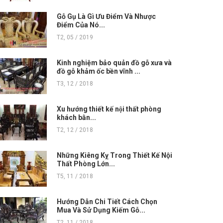
Gỗ Gụ Là Gì Ưu Điểm Và Nhược
Điểm Của Nó...
T2, 05 / 2019
Kinh nghiệm bảo quản đồ gỗ xưa và
đồ gỗ khảm ốc bền vĩnh ...
T3, 12 / 2018
Xu hướng thiết kế nội thất phòng
khách bằn...
T2, 12 / 2018
Những Kiêng Kỵ Trong Thiết Kế Nội
Thất Phòng Lớn...
T5, 11 / 2018
Hướng Dẫn Chi Tiết Cách Chọn
Mua Và Sử Dụng Kiếm Gỗ...
T2, 11 / 2018