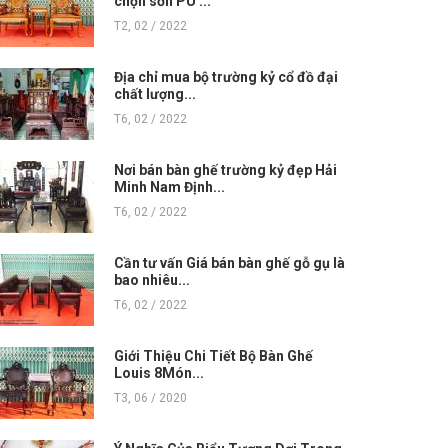
chọn sơn PU ...
T2, 02 / 2022
Địa chỉ mua bộ trường kỷ cổ đồ đại
chất lượng...
T6, 02 / 2022
Nơi bán bàn ghế trường kỷ đẹp Hải
Minh Nam Định...
T6, 02 / 2022
Cần tư vấn Giá bán bàn ghế gỗ gụ là
bao nhiêu...
T6, 02 / 2022
Giới Thiệu Chi Tiết Bộ Bàn Ghế
Louis 8Món...
T3, 06 / 2020