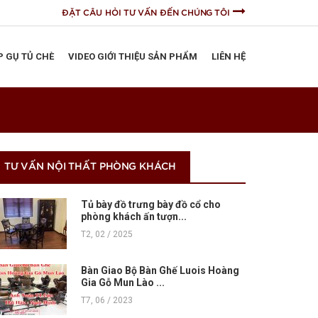
ĐẶT CÂU HỎI TƯ VẤN ĐẾN CHÚNG TÔI
P GỤ TỦ CHÈ
VIDEO GIỚI THIỆU SẢN PHẨM
LIÊN HỆ
TƯ VẤN NỘI THẤT PHÒNG KHÁCH
Tủ bày đồ trưng bày đồ cổ cho
phòng khách ấn tượn...
T2, 02 / 2025
Bàn Giao Bộ Bàn Ghế Luois Hoàng
Gia Gỗ Mun Lào ...
T7, 06 / 2023