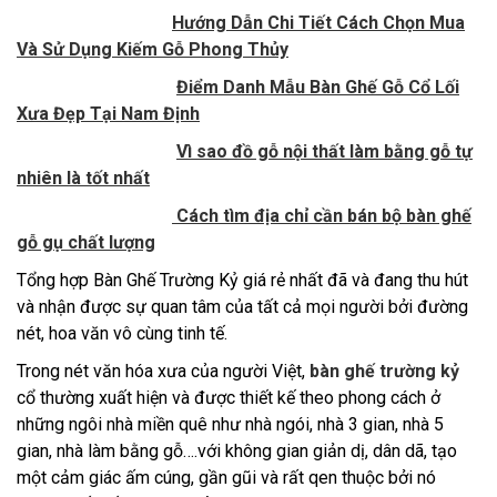
Hướng Dẫn Chi Tiết Cách Chọn Mua
Và Sử Dụng Kiếm Gỗ Phong Thủy
Điểm Danh Mẫu Bàn Ghế Gỗ Cổ Lối
Xưa Đẹp Tại Nam Định
Vì sao đồ gỗ nội thất làm bằng gỗ tự
nhiên là tốt nhất
Cách tìm địa chỉ cần bán bộ bàn ghế
gỗ gụ chất lượng
Tổng hợp Bàn Ghế Trường Kỷ giá rẻ nhất đã và đang thu hút
và nhận được sự quan tâm của tất cả mọi người bởi đường
nét, hoa văn vô cùng tinh tế.
Trong nét văn hóa xưa của người Việt,
bàn ghế trường kỷ
cổ thường xuất hiện và được thiết kế theo phong cách ở
những ngôi nhà miền quê như nhà ngói, nhà 3 gian, nhà 5
gian, nhà làm bằng gỗ….với không gian giản dị, dân dã, tạo
một cảm giác ấm cúng, gần gũi và rất qen thuộc bởi nó