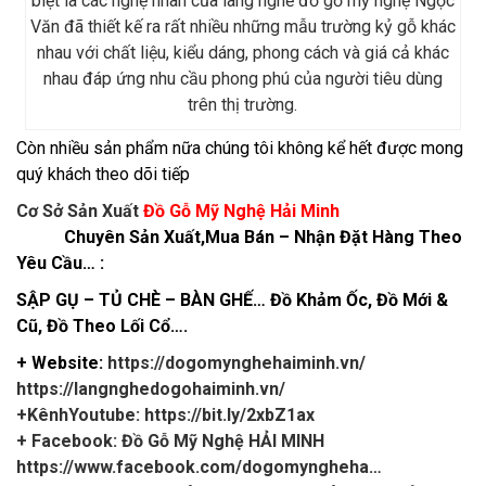
biệt là các nghệ nhân của làng nghề đồ gỗ mỹ nghệ Ngọc
Văn đã thiết kế ra rất nhiều những mẫu trường kỷ gỗ khác
nhau với chất liệu, kiểu dáng, phong cách và giá cả khác
nhau đáp ứng nhu cầu phong phú của người tiêu dùng
trên thị trường.
Còn nhiều sản phẩm nữa chúng tôi không kể hết được mong
quý khách theo dõi tiếp
Cơ Sở Sản Xuất
Đồ Gỗ Mỹ Nghệ Hải Minh
Chuyên Sản Xuất,Mua Bán – Nhận Đặt Hàng Theo
Yêu Cầu… :
SẬP GỤ – TỦ CHÈ – BÀN GHẾ… Đồ Khảm Ốc, Đồ Mới &
Cũ, Đồ Theo Lối Cổ….
+ Website:
https://dogomynghehaiminh.vn/
https://langnghedogohaiminh.vn/
+KênhYoutube:
https://bit.ly/2xbZ1ax
+ Facebook: Đồ Gỗ Mỹ Nghệ HẢI MINH
https://www.facebook.com/dogomyngheha…