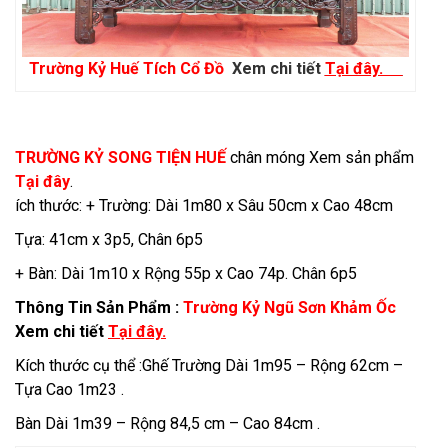
Trường Kỷ Huế Tích Cổ Đồ
Xem chi tiết
Tại đây.
TRƯỜNG KỶ SONG TIỆN HUẾ
chân móng Xem sản phẩm
Tại đây
.
ích thước: + Trường: Dài 1m80 x Sâu 50cm x Cao 48cm
Tựa: 41cm x 3p5, Chân 6p5
+ Bàn: Dài 1m10 x Rộng 55p x Cao 74p. Chân 6p5
Thông Tin Sản Phẩm :
Trường Kỷ Ngũ Sơn Khảm Ốc
Xem chi tiết
Tại đây.
Kích thước cụ thể :Ghế Trường Dài 1m95 – Rộng 62cm –
Tựa Cao 1m23 .
Bàn Dài 1m39 – Rộng 84,5 cm – Cao 84cm .