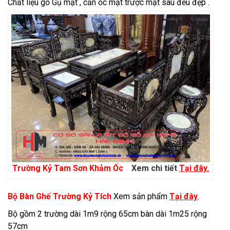
Chất liệu gỗ Gụ mật , cẩn ốc mặt trược mặt sau đều đẹp .
Trường Kỷ Tam Sơn Khảm Ốc
Xem chi tiết
Tại đây.
Bộ Bàn Ghế Trường Kỷ Tích
Xem sản phẩm
Tại đây
.
Bộ gồm 2 trường dài 1m9 rộng 65cm bàn dài 1m25 rộng
57cm