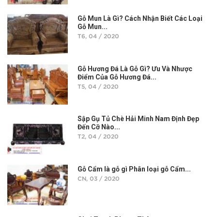
Gỗ Mun Là Gì? Cách Nhận Biết Các Loại
Gỗ Mun...
T6, 04 / 2020
Gỗ Hương Đá Là Gỗ Gì? Ưu Và Nhược
Điểm Của Gỗ Hương Đá...
T5, 04 / 2020
Sập Gụ Tủ Chè Hải Minh Nam Định Đẹp
Đến Cỡ Nào...
T2, 04 / 2020
Gỗ Cẩm là gỗ gì Phân loại gỗ Cẩm...
CN, 03 / 2020