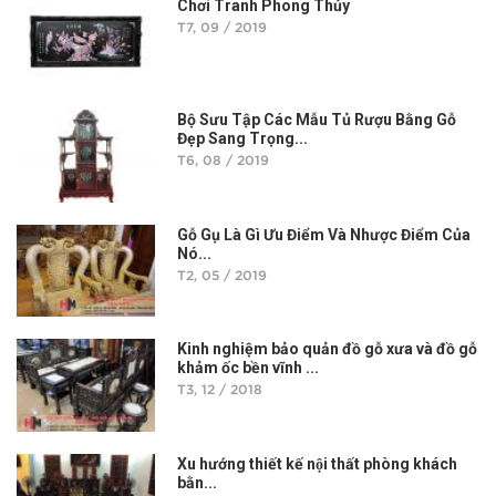
Chơi Tranh Phong Thủy
T7, 09 / 2019
Bộ Sưu Tập Các Mẫu Tủ Rượu Bằng Gỗ
Đẹp Sang Trọng...
T6, 08 / 2019
Gỗ Gụ Là Gì Ưu Điểm Và Nhược Điểm Của
Nó...
T2, 05 / 2019
Kinh nghiệm bảo quản đồ gỗ xưa và đồ gỗ
khảm ốc bền vĩnh ...
T3, 12 / 2018
Xu hướng thiết kế nội thất phòng khách
bằn...