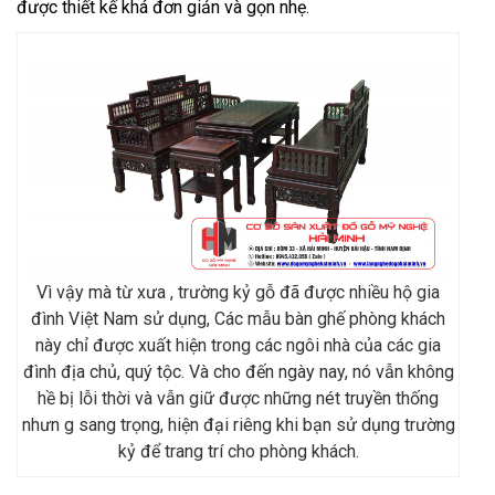
được thiết kế khá đơn giản và gọn nhẹ.
Ý
Nghĩa
Vì vậy mà từ xưa , trường kỷ gỗ đã được nhiều hộ gia
Ngũ
đình Việt Nam sử dụng, Các mẫu bàn ghế phòng khách
Phúc
này chỉ được xuất hiện trong các ngôi nhà của các gia
Được
đình địa chủ, quý tộc. Và cho đến ngày nay, nó vẫn không
Dùng
hề bị lỗi thời và vẫn giữ được những nét truyền thống
Trong
nhưn g sang trọng, hiện đại riêng khi bạn sử dụng trường
Chạm
kỷ để trang trí cho phòng khách.
Khắc