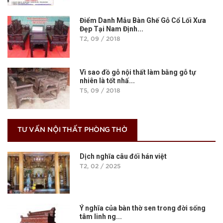
Điểm Danh Mẫu Bàn Ghế Gỗ Cổ Lối Xưa
Đẹp Tại Nam Định...
T2, 09 / 2018
Vì sao đồ gỗ nội thất làm bằng gỗ tự
nhiên là tốt nhấ...
T5, 09 / 2018
TƯ VẤN NỘI THẤT PHÒNG THỜ
Dịch nghĩa câu đối hán việt
T2, 02 / 2025
Ý nghĩa của bàn thờ sen trong đời sống
tâm linh ng...