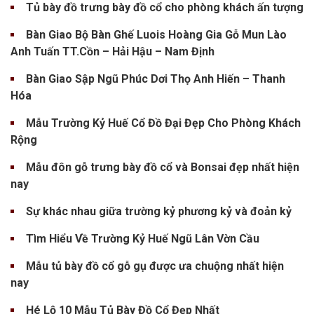
Tủ bày đồ trưng bày đồ cổ cho phòng khách ấn tượng
Bàn Giao Bộ Bàn Ghế Luois Hoàng Gia Gỗ Mun Lào
Anh Tuấn TT.Cồn – Hải Hậu – Nam Định
Bàn Giao Sập Ngũ Phúc Dơi Thọ Anh Hiến – Thanh
Hóa
Mẫu Trường Kỷ Huế Cổ Đồ Đại Đẹp Cho Phòng Khách
Rộng
Mẫu đôn gỗ trưng bày đồ cổ và Bonsai đẹp nhất hiện
nay
Sự khác nhau giữa trường kỷ phương kỷ và đoản kỷ
Tìm Hiểu Về Trường Kỷ Huế Ngũ Lân Vờn Cầu
Mẫu tủ bày đồ cổ gỗ gụ được ưa chuộng nhất hiện
nay
Hé Lộ 10 Mẫu Tủ Bày Đồ Cổ Đẹp Nhất