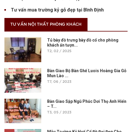
Tư vấn mua trường kỷ gỗ đẹp tại Bình Định
TƯ VẤN NỘI THẤT PHÒNG KHÁCH
Tủ bày đồ trưng bày đồ cổ cho phòng
khách ấn tượn...
T2, 02 / 2025
Bàn Giao Bộ Bàn Ghế Luois Hoàng Gia Gỗ
Mun Lào ...
T7, 06 / 2023
Bàn Giao Sập Ngũ Phúc Dơi Thọ Anh Hiến
– T...
T3, 05 / 2023
Mẫu Trường Kỷ Huế Cổ Đồ Đại Đẹp Cho